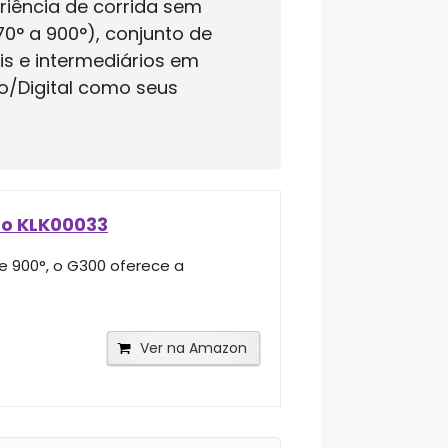
riência de corrida sem
0° a 900°), conjunto de
is e intermediários em
co/Digital como seus
to KLK00033
e 900°, o G300 oferece a
Ver na Amazon