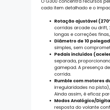
O G300 concentra recursos pen
cada item detalhado e o impact
Rotação ajustável (270
corridas arcade ou drift,
longas e correções finas
Diâmetro de 10 polega
simples, sem compromete
Pedais incluídos (acele
separada, proporcionand
gamepad. A presença de 
corrida.
Rumble com motores d
irregularidades na pista)
Ainda assim, é eficaz pa
Modos Analógico/Digital
resposta do volante con