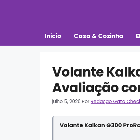
Pular
para
o
conteúdo
Inicio
Casa & Cozinha
E
Volante Kalk
Avaliação co
julho 5, 2026
Por
Redação Gato Chec
Volante Kalkan G300 ProRa