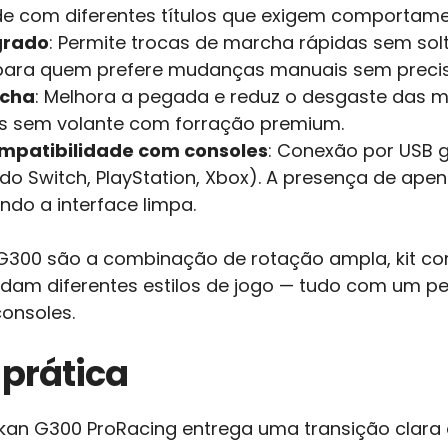
e com diferentes títulos que exigem comportament
grado
: Permite trocas de marcha rápidas sem solt
 para quem prefere mudanças manuais sem precis
acha
: Melhora a pegada e reduz o desgaste das 
s sem volante com forração premium.
mpatibilidade com consoles
: Conexão por USB 
ndo Switch, PlayStation, Xbox). A presença de ape
ndo a interface limpa.
 G300 são a combinação de rotação ampla, kit c
am diferentes estilos de jogo — tudo com um perf
consoles.
prática
alkan G300 ProRacing entrega uma transição clar