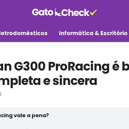
letrodomésticos
Informática & Escritório
an G300 ProRacing é
mpleta e sincera
k
cing vale a pena?