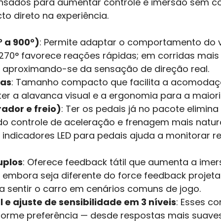
sados para aumentar controle e imersão sem comp
o direto na experiência.
° a 900°)
: Permite adaptar o comportamento do v
 270° favorece reações rápidas; em corridas mais 
, aproximando-se da sensação de direção real.
das
: Tamanho compacto que facilita a acomoda
r a alavanca visual e a ergonomia para a maiori
rador e freio)
: Ter os pedais já no pacote elimi
o controle de aceleração e frenagem mais natura
indicadores LED para pedais ajuda a monitorar r
uplos
: Oferece feedback tátil que aumenta a imer
, embora seja diferente do force feedback projeta
ra sentir o carro em cenários comuns de jogo.
 e ajuste de sensibilidade em 3 níveis
: Esses co
forme preferência — desde respostas mais suaves