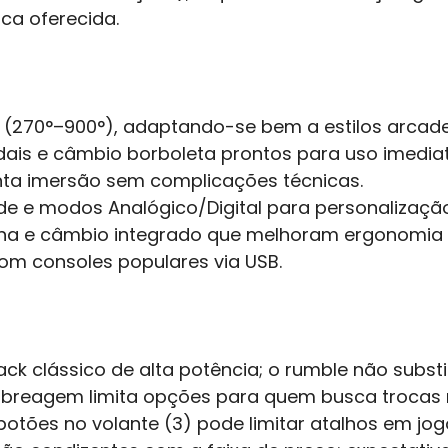
ica oferecida.
 (270°–900°), adaptando-se bem a estilos arcade 
edais e câmbio borboleta prontos para uso imediat
ta imersão sem complicações técnicas.
dade e modos Analógico/Digital para personalizaçã
a e câmbio integrado que melhoram ergonomia e
om consoles populares via USB.
k clássico de alta potência; o rumble não substit
mbreagem limita opções para quem busca trocas
otões no volante (3) pode limitar atalhos em jo