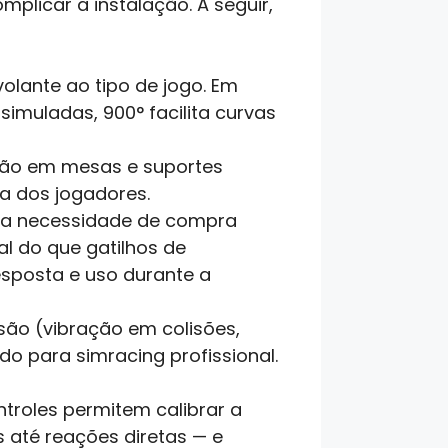
licar a instalação. A seguir,
olante ao tipo de jogo. Em
simuladas, 900° facilita curvas
ção em mesas e suportes
a dos jogadores.
na a necessidade de compra
l do que gatilhos de
esposta e uso durante a
são (vibração em colisões,
do para simracing profissional.
ntroles permitem calibrar a
 até reações diretas — e