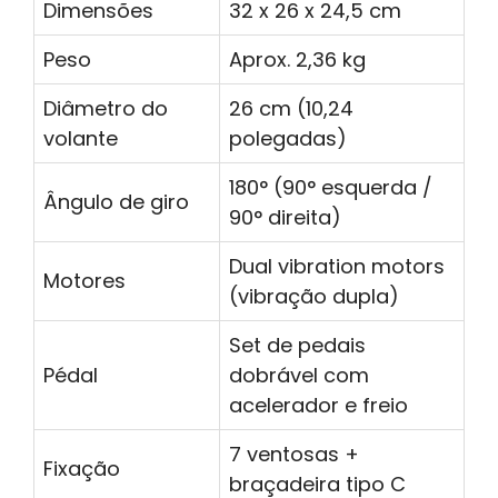
Dimensões
32 x 26 x 24,5 cm
Peso
Aprox. 2,36 kg
Diâmetro do
26 cm (10,24
volante
polegadas)
180° (90° esquerda /
Ângulo de giro
90° direita)
Dual vibration motors
Motores
(vibração dupla)
Set de pedais
Pédal
dobrável com
acelerador e freio
7 ventosas +
Fixação
braçadeira tipo C