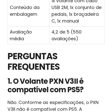
1x volante com cabo
Conteúdo da
USB 2M, 1x conjunto de
embalagem
pedais, 1x braçadeira
C, 1x manual
Avaliação
4,2 de 5 (550
média
avaliações)
PERGUNTAS
FREQUENTES
1. O Volante PXN V3II é
compatível com PS5?
Não. Conforme as especificações, o PXN
V3II não é compatível com PS5. A