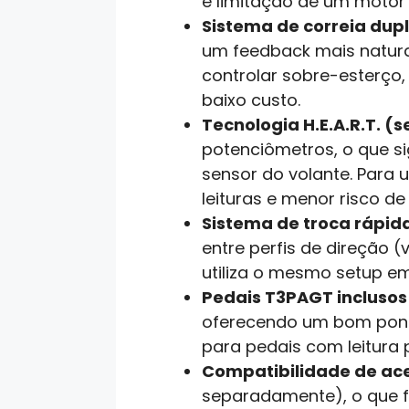
e limitação de um motor 
Sistema de correia dup
um feedback mais natura
controlar sobre-esterço,
baixo custo.
Tecnologia H.E.A.R.T. 
potenciômetros, o que s
sensor do volante. Para 
leituras e menor risco d
Sistema de troca rápid
entre perfis de direção (
utiliza o mesmo setup em
Pedais T3PAGT incluso
oferecendo um bom ponto
para pedais com leitura 
Compatibilidade de ace
separadamente), o que fa