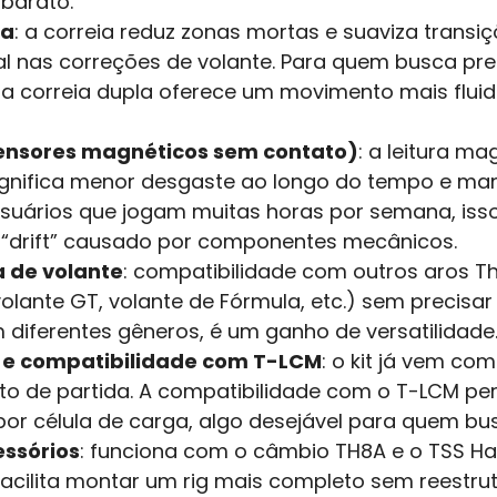
barato.
la
: a correia reduz zonas mortas e suaviza transiç
l nas correções de volante. Para quem busca pre
 a correia dupla oferece um movimento mais fluid
(sensores magnéticos sem contato)
: a leitura m
ignifica menor desgaste ao longo do tempo e ma
usuários que jogam muitas horas por semana, isso
e “drift” causado por componentes mecânicos.
a de volante
: compatibilidade com outros aros Th
volante GT, volante de Fórmula, etc.) sem precisa
 diferentes gêneros, é um ganho de versatilidade
s e compatibilidade com T-LCM
: o kit já vem co
 de partida. A compatibilidade com o T-LCM pe
por célula de carga, algo desejável para quem bus
ssórios
: funciona com o câmbio TH8A e o TSS H
cilita montar um rig mais completo sem reestrut