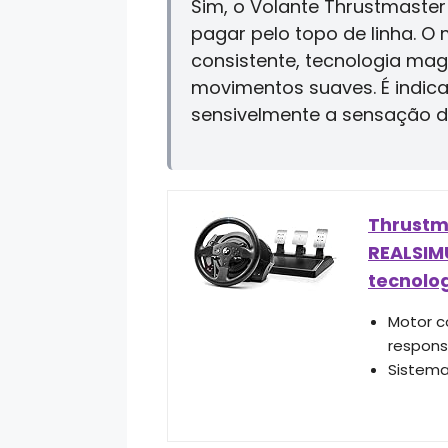
Sim, o Volante Thrustmast
pagar pelo topo de linha. 
consistente, tecnologia mag
movimentos suaves. É indic
sensivelmente a sensação de
Thrustma
REALSIM
tecnolo
Motor c
responsi
Sistema 