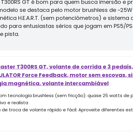
er T300RS GT é bom para quem busca imersão e p
O modelo se destaca pelo motor brushless de ~25
nética H.E.A.R.T. (sem potenciômetros) e sistema 
ado para entusiastas sérios que jogam em PS5/P
 pista.
ster T300RS GT, volante de corrida e 3 pedais, 
ULATOR Force Feedback, motor sem escovas, si
gia magnética, volante intercambiável
om tecnologia brushless (sem fricção): quase 25 watts de
vo e realista
de troca de volante rápido e fácil: Aproveite diferentes esti