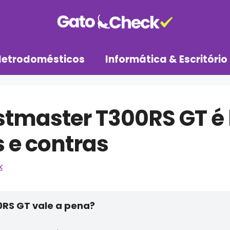
letrodomésticos
Informática & Escritório
stmaster T300RS GT é
s e contras
k
RS GT vale a pena?