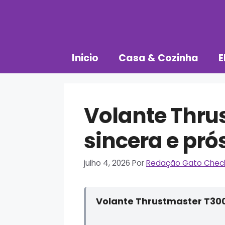
Pular
para
o
conteúdo
Inicio
Casa & Cozinha
E
Volante Thru
sincera e pró
julho 4, 2026
Por
Redação Gato Chec
Volante Thrustmaster T300