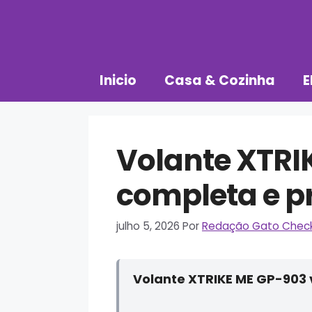
Pular
para
o
conteúdo
Inicio
Casa & Cozinha
E
Volante XTRI
completa e pr
julho 5, 2026
Por
Redação Gato Chec
Volante XTRIKE ME GP-903 