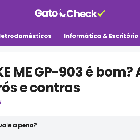
letrodomésticos
Informática & Escritório
KE ME GP-903 é bom? 
ós e contras
k
vale a pena?