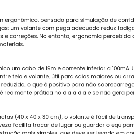
n ergonômico, pensado para simulação de corrid
gas: um volante com pega adequada reduz fadig
rvas e correções. No entanto, ergonomia percebi
ateriais.
ico um cabo de 19m e corrente inferior a 100mA.
re tela e volante, útil para salas maiores ou arra
reduzido, o que é positivo para não sobrecarrega
 realmente prática no dia a dia e se não gera per
as (40 x 40 x 30 cm), o volante é fácil de trans
veza facilita trocar de lugar ou guardar o equi
trução mais simples, que deve ser levada em c