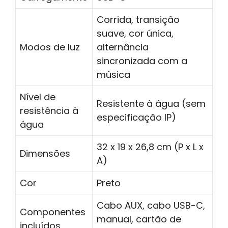
Corrida, transição
suave, cor única,
Modos de luz
alternância
sincronizada com a
música
Nível de
Resistente à água (sem
resistência à
especificação IP)
água
32 x 19 x 26,8 cm (P x L x
Dimensões
A)
Cor
Preto
Cabo AUX, cabo USB-C,
Componentes
manual, cartão de
incluídos