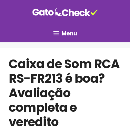
Pular
para
o
conteúdo
Menu
Caixa de Som RCA
RS-FR213 é boa?
Avaliação
completa e
veredito