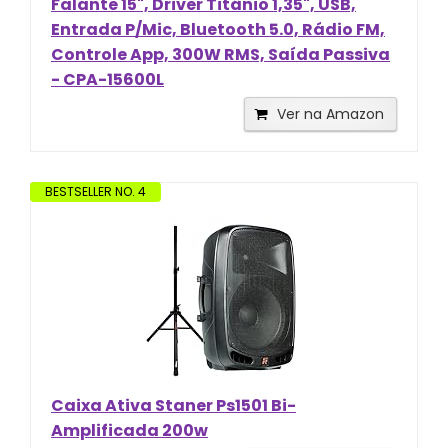
Falante 15", Driver Titânio 1,35", USB,
Entrada P/Mic, Bluetooth 5.0, Rádio FM,
Controle App, 300W RMS, Saída Passiva
- CPA-15600L
Ver na Amazon
BESTSELLER NO. 4
Caixa Ativa Staner Ps1501 Bi-
Amplificada 200w