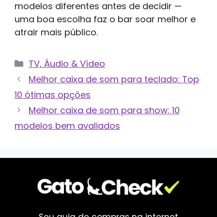
modelos diferentes antes de decidir —
uma boa escolha faz o bar soar melhor e
atrair mais público.
Categorias
TV, Áudio & Vídeo
Melhor caixa de som para teclado: Top
10 ótimas opções
Melhor caixa de som para show: 10
modelos bem avaliados
Seu guia de compras na internet