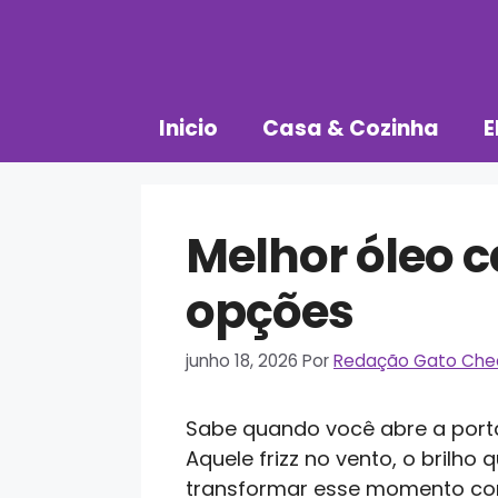
Pular
para
o
conteúdo
Inicio
Casa & Cozinha
E
Melhor óleo c
opções
junho 18, 2026
Por
Redação Gato Che
Sabe quando você abre a porta
Aquele frizz no vento, o brilh
transformar esse momento com 