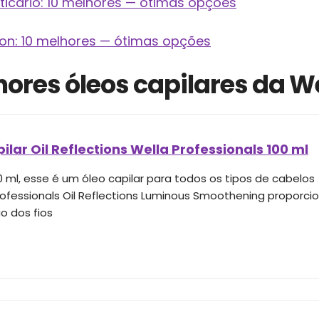
oticario: 10 melhores — ótimas opções
von: 10 melhores — ótimas opções
ores óleos capilares da W
ilar Oil Reflections Wella Professionals 100 ml
 ml, esse é um óleo capilar para todos os tipos de cabelos
rofessionals Oil Reflections Luminous Smoothening proporci
o dos fios