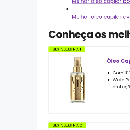
Melhor óleo capilar b
Melhor óleo capilar a
Conheça os melh
BESTSELLER NO. 1
Óleo Cap
Com 100
Wella P
proteçã
BESTSELLER NO. 2