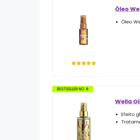
Óleo Wel
Óleo Wel
BESTSELLER NO. 8
Wella Oi
Efeito 
Tratam