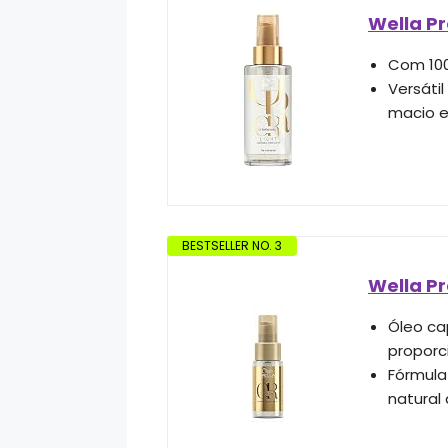
Wella Pr
Com 100
Versátil
macio e
BESTSELLER NO. 3
Wella Pr
Óleo ca
proporc
Fórmula
natural 