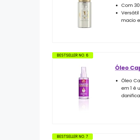
Com 30 
Versátil
macio e
BESTSELLER NO. 6
Óleo Cap
Óleo Ca
em 1 é 
danific
BESTSELLER NO. 7