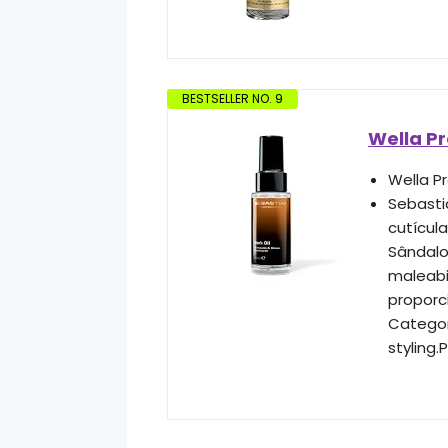
BESTSELLER NO. 9
Wella Pr
Wella Pr
Sebasti
cutícul
Sândalo
maleabi
proporc
Categor
styling.